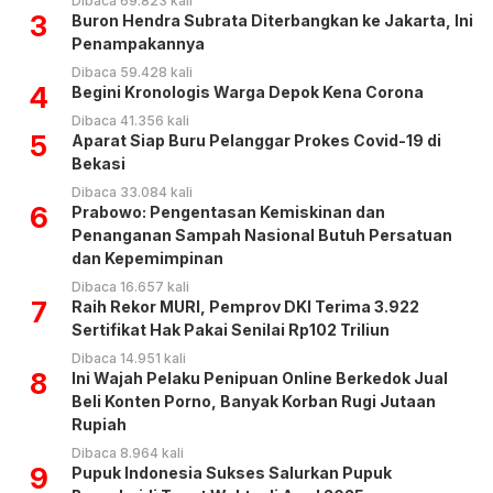
Dibaca 69.823 kali
3
Buron Hendra Subrata Diterbangkan ke Jakarta, Ini
Penampakannya
Dibaca 59.428 kali
4
Begini Kronologis Warga Depok Kena Corona
Dibaca 41.356 kali
5
Aparat Siap Buru Pelanggar Prokes Covid-19 di
Bekasi
Dibaca 33.084 kali
6
Prabowo: Pengentasan Kemiskinan dan
Penanganan Sampah Nasional Butuh Persatuan
dan Kepemimpinan
Dibaca 16.657 kali
7
Raih Rekor MURI, Pemprov DKI Terima 3.922
Sertifikat Hak Pakai Senilai Rp102 Triliun
Dibaca 14.951 kali
8
Ini Wajah Pelaku Penipuan Online Berkedok Jual
Beli Konten Porno, Banyak Korban Rugi Jutaan
Rupiah
Dibaca 8.964 kali
9
Pupuk Indonesia Sukses Salurkan Pupuk