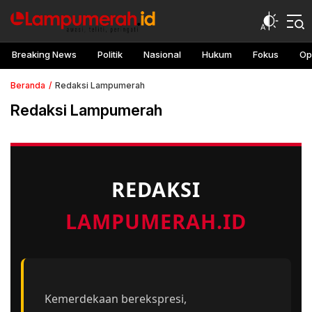
lampu merah
Awasi, teliti, peringati
Breaking News
Politik
Nasional
Hukum
Fokus
Op
Beranda
Redaksi Lampumerah
Redaksi Lampumerah
REDAKSI
LAMPUMERAH.ID
Kemerdekaan berekspresi,