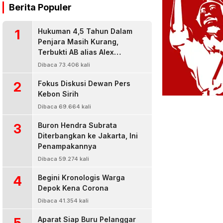
Berita Populer
1
Hukuman 4,5 Tahun Dalam
Penjara Masih Kurang,
Terbukti AB alias Alex
Residivis Narkoba Kembali
Dibaca 73.406 kali
Diringkus Karena Bisnis Sabu
2
Fokus Diskusi Dewan Pers
Kebon Sirih
Dibaca 69.664 kali
3
Buron Hendra Subrata
Diterbangkan ke Jakarta, Ini
Penampakannya
Dibaca 59.274 kali
4
Begini Kronologis Warga
Depok Kena Corona
Dibaca 41.354 kali
5
Aparat Siap Buru Pelanggar