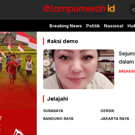
lampu merah
Awasi, teliti, peringati
Breaking News
Politik
Nasional
Hu
#aksi demo
Sejuml
dalam
BREAKI
Jelajahi
SURABAYA
GERSIK
BANDUNG RAYA
JAKARTA RAYA