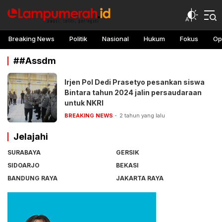
lampu merah
Awasi, teliti, peringati
Breaking News
Politik
Nasional
Hukum
Fokus
Op
##Assdm
Irjen Pol Dedi Prasetyo pesankan siswa
Bintara tahun 2024 jalin persaudaraan
untuk NKRI
BREAKING NEWS
2 tahun yang lalu
Jelajahi
SURABAYA
GERSIK
SIDOARJO
BEKASI
BANDUNG RAYA
JAKARTA RAYA