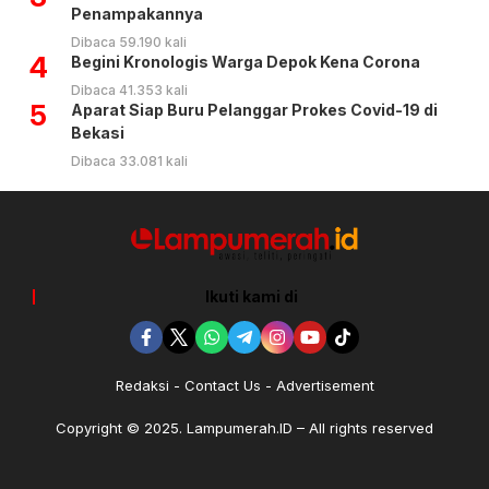
Penampakannya
Dibaca 59.190 kali
4
Begini Kronologis Warga Depok Kena Corona
Dibaca 41.353 kali
5
Aparat Siap Buru Pelanggar Prokes Covid-19 di
Bekasi
Dibaca 33.081 kali
Ikuti kami di
Redaksi
Contact Us
Advertisement
Copyright © 2025. Lampumerah.ID – All rights reserved