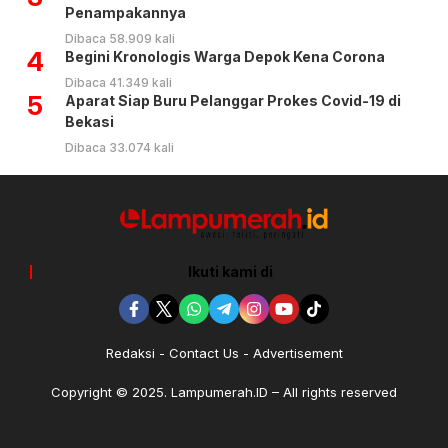
Penampakannya
Dibaca 58.909 kali
4
Begini Kronologis Warga Depok Kena Corona
Dibaca 41.349 kali
5
Aparat Siap Buru Pelanggar Prokes Covid-19 di
Bekasi
Dibaca 33.074 kali
Ikuti kami di
Redaksi
Contact Us
Advertisement
Copyright © 2025. Lampumerah.ID – All rights reserved