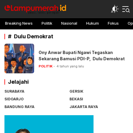
lampu merah
Awasi, teliti, peringati
Breaking News
Politik
Nasional
Hukum
Fokus
Op
# Dulu Demokrat
Ony Anwar Bupati Ngawi Tegaskan
Sekarang Bamusi PDI-P, Dulu Demokrat
POLITIK
4 tahun yang lalu
Jelajahi
SURABAYA
GERSIK
SIDOARJO
BEKASI
BANDUNG RAYA
JAKARTA RAYA