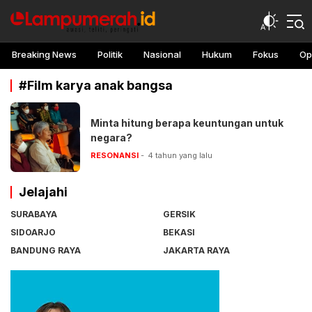
lampu merah
Awasi, teliti, peringati
Breaking News
Politik
Nasional
Hukum
Fokus
Op
#Film karya anak bangsa
Minta hitung berapa keuntungan untuk
negara?
RESONANSI
4 tahun yang lalu
Jelajahi
SURABAYA
GERSIK
SIDOARJO
BEKASI
BANDUNG RAYA
JAKARTA RAYA