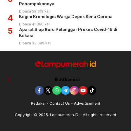
Penampakannya
Dibaca 59.819 kali
4
Begini Kronologis Warga Depok Kena Corona
Dibaca 41.360 kali
5
Aparat Siap Buru Pelanggar Prokes Covid-19 di
Bekasi
Dibaca 33.089 kali
Ikuti kami di
Redaksi
Contact Us
Advertisement
Copyright © 2025. Lampumerah.ID – All rights reserved