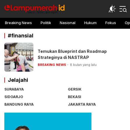
lampu merah
Awasi, teliti, peringati
Breaking News
Politik
Nasional
Hukum
Fokus
Op
#finansial
Temukan Blueprint dan Roadmap
Strateginya di NASTRAP
BREAKING NEWS
8 bulan yang lalu
Jelajahi
SURABAYA
GERSIK
SIDOARJO
BEKASI
BANDUNG RAYA
JAKARTA RAYA