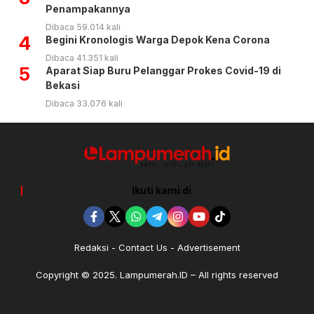
Penampakannya
Dibaca 59.014 kali
4
Begini Kronologis Warga Depok Kena Corona
Dibaca 41.351 kali
5
Aparat Siap Buru Pelanggar Prokes Covid-19 di
Bekasi
Dibaca 33.076 kali
Ikuti kami di
Redaksi
Contact Us
Advertisement
Copyright © 2025. Lampumerah.ID – All rights reserved