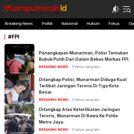
lampu merah
Awasi, teliti, peringati
Breaking News
Politik
Nasional
Hukum
Fokus
Op
#FPI
Penangkapan Munarman, Polisi Temukan
Bubuk Putih Dari Dalam Bekas Markas FPI.
BREAKING NEWS
5 tahun yang lalu
Ditangkap Polisi, Munarman Diduga Kuat
Terlibat Jaringan Teroris Di Tiga Kota
Besar.
BREAKING NEWS
5 tahun yang lalu
Ditangkap Atas Keterlibatan Jaringan
Teroris, Munarman Di Bawa Ke Polda
Metro Jaya.
BREAKING NEWS
5 tahun yang lalu