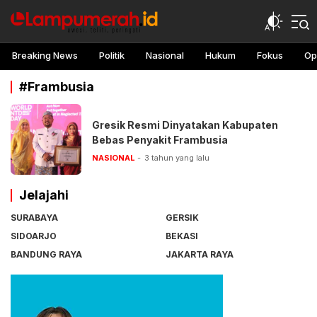
lampu merah
Awasi, teliti, peringati
Breaking News
Politik
Nasional
Hukum
Fokus
Op
#Frambusia
Gresik Resmi Dinyatakan Kabupaten
Bebas Penyakit Frambusia
NASIONAL
3 tahun yang lalu
Jelajahi
SURABAYA
GERSIK
SIDOARJO
BEKASI
BANDUNG RAYA
JAKARTA RAYA