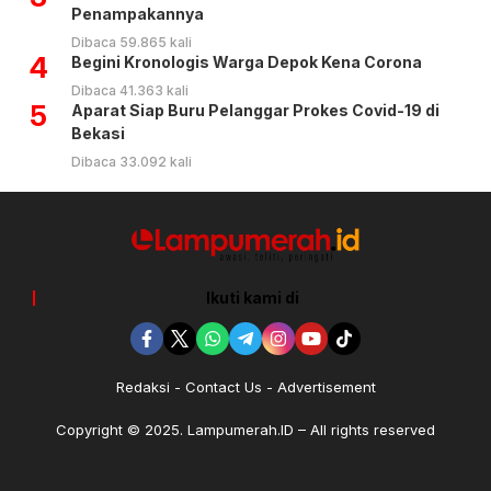
Penampakannya
Dibaca 59.865 kali
4
Begini Kronologis Warga Depok Kena Corona
Dibaca 41.363 kali
5
Aparat Siap Buru Pelanggar Prokes Covid-19 di
Bekasi
Dibaca 33.092 kali
Ikuti kami di
Redaksi
Contact Us
Advertisement
Copyright © 2025. Lampumerah.ID – All rights reserved