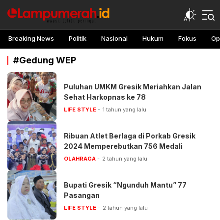
lampu merah
Awasi, teliti, peringati
Breaking News
Politik
Nasional
Hukum
Fokus
Op
#Gedung WEP
Puluhan UMKM Gresik Meriahkan Jalan
Sehat Harkopnas ke 78
LIFE STYLE
1 tahun yang lalu
Ribuan Atlet Berlaga di Porkab Gresik
2024 Memperebutkan 756 Medali
OLAHRAGA
2 tahun yang lalu
Bupati Gresik “Ngunduh Mantu” 77
Pasangan
LIFE STYLE
2 tahun yang lalu