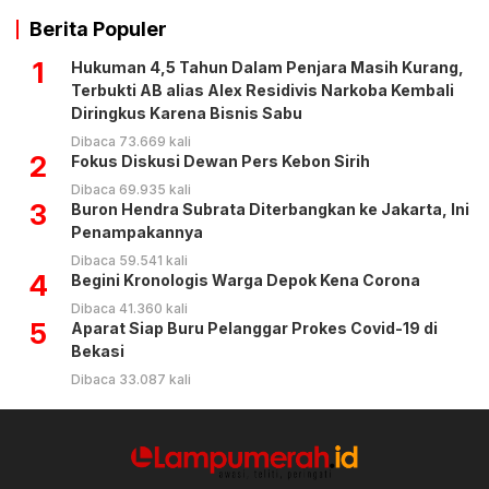
Berita Populer
1
Hukuman 4,5 Tahun Dalam Penjara Masih Kurang,
Terbukti AB alias Alex Residivis Narkoba Kembali
Diringkus Karena Bisnis Sabu
Dibaca 73.669 kali
2
Fokus Diskusi Dewan Pers Kebon Sirih
Dibaca 69.935 kali
3
Buron Hendra Subrata Diterbangkan ke Jakarta, Ini
Penampakannya
Dibaca 59.541 kali
4
Begini Kronologis Warga Depok Kena Corona
Dibaca 41.360 kali
5
Aparat Siap Buru Pelanggar Prokes Covid-19 di
Bekasi
Dibaca 33.087 kali