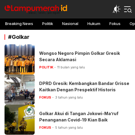
lampu merah
Awasi, teliti, peringati
Breaking News
Politik
Nasional
Hukum
Fokus
Op
#Golkar
Wongso Negoro Pimpin Golkar Gresik
Secara Aklamasi
POLITIK
11 bulan yang lalu
DPRD Gresik: Kembangkan Bandar Grisse
Kaitkan Dengan Prespektif Historis
FOKUS
3 tahun yang lalu
Golkar Akui di Tangan Jokowi-Ma’ruf
Penanganan Covid-19 Kian Baik
FOKUS
5 tahun yang lalu