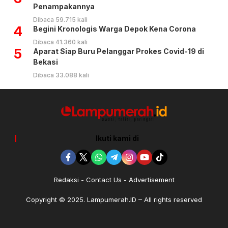
Penampakannya
Dibaca 59.715 kali
4
Begini Kronologis Warga Depok Kena Corona
Dibaca 41.360 kali
5
Aparat Siap Buru Pelanggar Prokes Covid-19 di
Bekasi
Dibaca 33.088 kali
Ikuti kami di
Redaksi
Contact Us
Advertisement
Copyright © 2025. Lampumerah.ID – All rights reserved