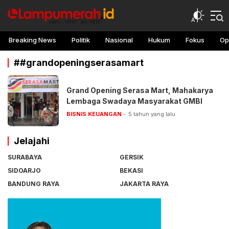
lampu merah
Awasi, teliti, peringati
Breaking News
Politik
Nasional
Hukum
Fokus
Op
##grandopeningserasamart
Grand Opening Serasa Mart, Mahakarya
Lembaga Swadaya Masyarakat GMBI
BISNIS KEUANGAN
5 tahun yang lalu
Jelajahi
SURABAYA
GERSIK
SIDOARJO
BEKASI
BANDUNG RAYA
JAKARTA RAYA