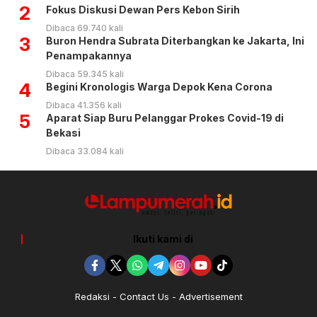
2
Fokus Diskusi Dewan Pers Kebon Sirih
Dibaca 69.740 kali
3
Buron Hendra Subrata Diterbangkan ke Jakarta, Ini
Penampakannya
Dibaca 59.345 kali
4
Begini Kronologis Warga Depok Kena Corona
Dibaca 41.356 kali
5
Aparat Siap Buru Pelanggar Prokes Covid-19 di
Bekasi
Dibaca 33.084 kali
Ikuti kami di
Redaksi
Contact Us
Advertisement