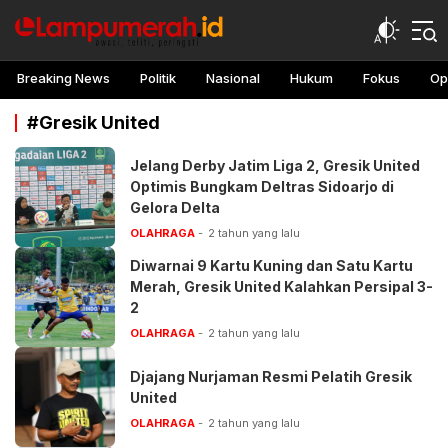
lampu merah
Awasi, teliti, peringati
Breaking News
Politik
Nasional
Hukum
Fokus
Op
#Gresik United
Jelang Derby Jatim Liga 2, Gresik United
Optimis Bungkam Deltras Sidoarjo di
Gelora Delta
OLAHRAGA
2 tahun yang lalu
Diwarnai 9 Kartu Kuning dan Satu Kartu
Merah, Gresik United Kalahkan Persipal 3-
2
OLAHRAGA
2 tahun yang lalu
Djajang Nurjaman Resmi Pelatih Gresik
United
OLAHRAGA
2 tahun yang lalu