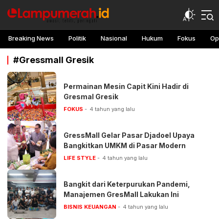
lampu merah
Awasi, teliti, peringati
Breaking News
Politik
Nasional
Hukum
Fokus
Op
#Gressmall Gresik
Permainan Mesin Capit Kini Hadir di
Gresmal Gresik
FOKUS
4 tahun yang lalu
GressMall Gelar Pasar Djadoel Upaya
Bangkitkan UMKM di Pasar Modern
LIFE STYLE
4 tahun yang lalu
Bangkit dari Keterpurukan Pandemi,
Manajemen GresMall Lakukan Ini
BISNIS KEUANGAN
4 tahun yang lalu