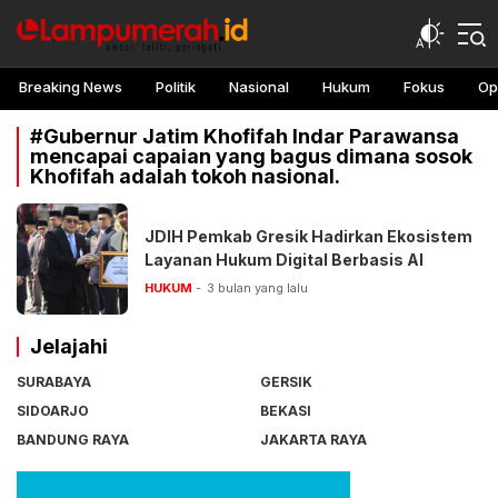
lampu merah
Awasi, teliti, peringati
Breaking News
Politik
Nasional
Hukum
Fokus
Op
#Gubernur Jatim Khofifah Indar Parawansa
mencapai capaian yang bagus dimana sosok
Khofifah adalah tokoh nasional.
JDIH Pemkab Gresik Hadirkan Ekosistem
Layanan Hukum Digital Berbasis AI
HUKUM
3 bulan yang lalu
Jelajahi
SURABAYA
GERSIK
SIDOARJO
BEKASI
BANDUNG RAYA
JAKARTA RAYA