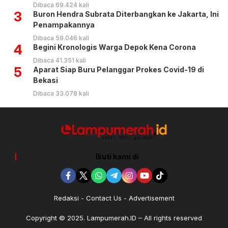
Dibaca 69.424 kali
3
Buron Hendra Subrata Diterbangkan ke Jakarta, Ini
Penampakannya
Dibaca 59.046 kali
4
Begini Kronologis Warga Depok Kena Corona
Dibaca 41.351 kali
5
Aparat Siap Buru Pelanggar Prokes Covid-19 di
Bekasi
Dibaca 33.078 kali
Ikuti kami di
Redaksi
Contact Us
Advertisement
Copyright © 2025. Lampumerah.ID – All rights reserved