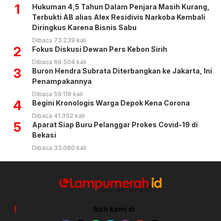
1
Hukuman 4,5 Tahun Dalam Penjara Masih Kurang,
Terbukti AB alias Alex Residivis Narkoba Kembali
Diringkus Karena Bisnis Sabu
Dibaca 73.239 kali
2
Fokus Diskusi Dewan Pers Kebon Sirih
Dibaca 69.504 kali
3
Buron Hendra Subrata Diterbangkan ke Jakarta, Ini
Penampakannya
Dibaca 59.119 kali
4
Begini Kronologis Warga Depok Kena Corona
Dibaca 41.352 kali
5
Aparat Siap Buru Pelanggar Prokes Covid-19 di
Bekasi
Dibaca 33.080 kali
Ikuti kami di