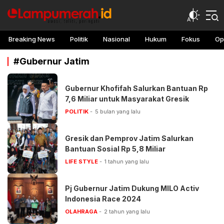
lampu merah
Awasi, teliti, peringati
Breaking News
Politik
Nasional
Hukum
Fokus
Op
#Gubernur Jatim
Gubernur Khofifah Salurkan Bantuan Rp
7,6 Miliar untuk Masyarakat Gresik
POLITIK
5 bulan yang lalu
Gresik dan Pemprov Jatim Salurkan
Bantuan Sosial Rp 5,8 Miliar
LIFE STYLE
1 tahun yang lalu
Pj Gubernur Jatim Dukung MILO Activ
Indonesia Race 2024
OLAHRAGA
2 tahun yang lalu