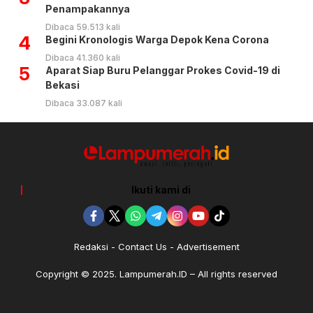
Penampakannya
Dibaca 59.513 kali
4
Begini Kronologis Warga Depok Kena Corona
Dibaca 41.360 kali
5
Aparat Siap Buru Pelanggar Prokes Covid-19 di
Bekasi
Dibaca 33.087 kali
Ikuti kami di
Redaksi
Contact Us
Advertisement
Copyright © 2025. Lampumerah.ID – All rights reserved