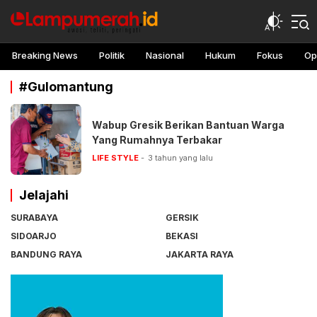
lampu merah
Awasi, teliti, peringati
Breaking News
Politik
Nasional
Hukum
Fokus
Op
#Gulomantung
Wabup Gresik Berikan Bantuan Warga
Yang Rumahnya Terbakar
LIFE STYLE
3 tahun yang lalu
Jelajahi
SURABAYA
GERSIK
SIDOARJO
BEKASI
BANDUNG RAYA
JAKARTA RAYA