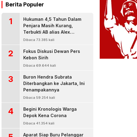
Berita Populer
1
Hukuman 4,5 Tahun Dalam
Penjara Masih Kurang,
Terbukti AB alias Alex
Residivis Narkoba Kembali
Dibaca 73.385 kali
Diringkus Karena Bisnis Sabu
2
Fokus Diskusi Dewan Pers
Kebon Sirih
Dibaca 69.644 kali
3
Buron Hendra Subrata
Diterbangkan ke Jakarta, Ini
Penampakannya
Dibaca 59.254 kali
4
Begini Kronologis Warga
Depok Kena Corona
Dibaca 41.354 kali
5
Aparat Siap Buru Pelanggar