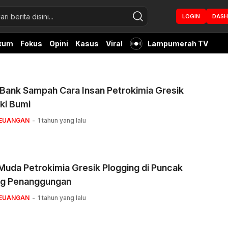
LOGIN
DAS
kum
Fokus
Opini
Kasus
Viral
Lampumerah TV
 Bank Sampah Cara Insan Petrokimia Gresik
ki Bumi
KEUANGAN
1 tahun yang lalu
Muda Petrokimia Gresik Plogging di Puncak
g Penanggungan
KEUANGAN
1 tahun yang lalu