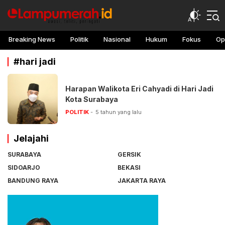
lampu merah
Awasi, teliti, peringati
Breaking News
Politik
Nasional
Hukum
Fokus
Op
#hari jadi
Harapan Walikota Eri Cahyadi di Hari Jadi
Kota Surabaya
POLITIK
5 tahun yang lalu
Jelajahi
SURABAYA
GERSIK
SIDOARJO
BEKASI
BANDUNG RAYA
JAKARTA RAYA