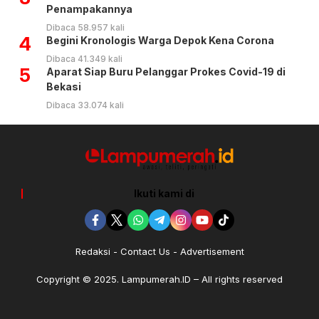
Penampakannya
Dibaca 58.957 kali
4
Begini Kronologis Warga Depok Kena Corona
Dibaca 41.349 kali
5
Aparat Siap Buru Pelanggar Prokes Covid-19 di
Bekasi
Dibaca 33.074 kali
Ikuti kami di
Redaksi
Contact Us
Advertisement
Copyright © 2025. Lampumerah.ID – All rights reserved