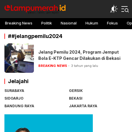
lampu merah
Awasi, teliti, peringati
Breaking News
Politik
Nasional
Hukum
Fokus
Op
##jelangpemilu2024
Jelang Pemilu 2024, Program Jemput
Bola E-KTP Gencar Dilakukan di Bekasi
BREAKING NEWS
3 tahun yang lalu
Jelajahi
SURABAYA
GERSIK
SIDOARJO
BEKASI
BANDUNG RAYA
JAKARTA RAYA