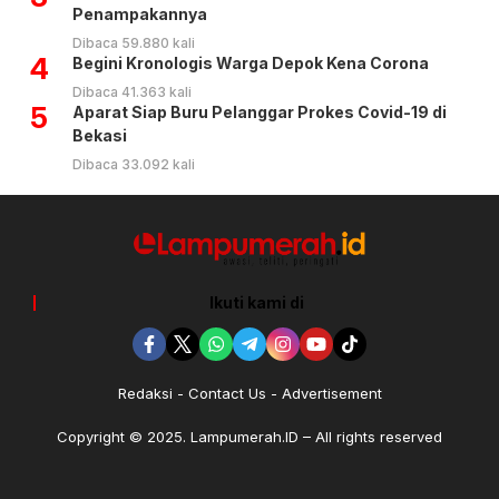
Penampakannya
Dibaca 59.880 kali
4
Begini Kronologis Warga Depok Kena Corona
Dibaca 41.363 kali
5
Aparat Siap Buru Pelanggar Prokes Covid-19 di
Bekasi
Dibaca 33.092 kali
Ikuti kami di
Redaksi
Contact Us
Advertisement
Copyright © 2025. Lampumerah.ID – All rights reserved