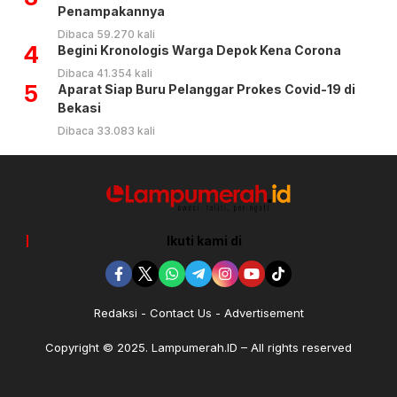
Penampakannya
Dibaca 59.270 kali
4
Begini Kronologis Warga Depok Kena Corona
Dibaca 41.354 kali
5
Aparat Siap Buru Pelanggar Prokes Covid-19 di
Bekasi
Dibaca 33.083 kali
Ikuti kami di
Redaksi
Contact Us
Advertisement
Copyright © 2025. Lampumerah.ID – All rights reserved