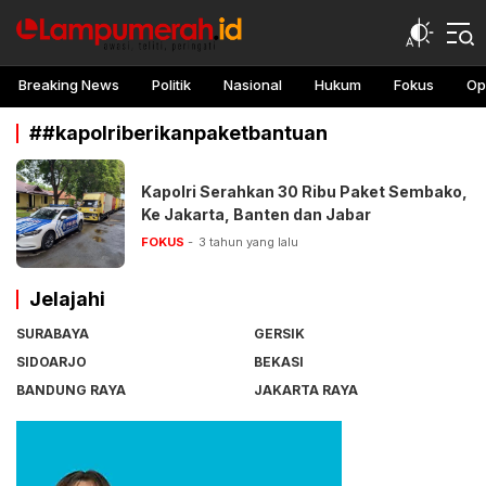
lampu merah
Awasi, teliti, peringati
Breaking News
Politik
Nasional
Hukum
Fokus
Op
##kapolriberikanpaketbantuan
Kapolri Serahkan 30 Ribu Paket Sembako,
Ke Jakarta, Banten dan Jabar
FOKUS
3 tahun yang lalu
Jelajahi
SURABAYA
GERSIK
SIDOARJO
BEKASI
BANDUNG RAYA
JAKARTA RAYA