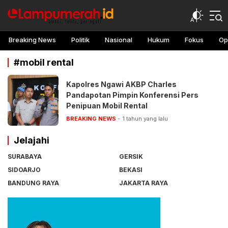
lampu merah
Awasi, teliti, peringati
Breaking News
Politik
Nasional
Hukum
Fokus
Op
#mobil rental
Kapolres Ngawi AKBP Charles
Pandapotan Pimpin Konferensi Pers
Penipuan Mobil Rental
BREAKING NEWS
1 tahun yang lalu
Jelajahi
SURABAYA
GERSIK
SIDOARJO
BEKASI
BANDUNG RAYA
JAKARTA RAYA