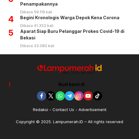
Penampakannya
Dibaca 59.119 kali
4
Begini Kronologis Warga Depok Kena Corona
Dibaca 41.352 kali
5
Aparat Siap Buru Pelanggar Prokes Covid-19 di
Bekasi
Dibaca 33.080 kali
Ikuti kami di
Redaksi
Contact Us
Advertisement
Copyright © 2025. Lampumerah.ID – All rights reserved