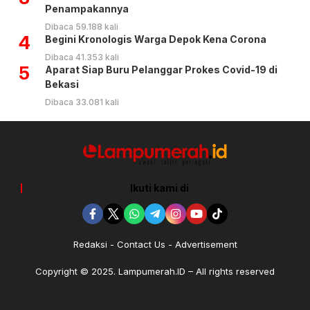
Penampakannya
Dibaca 59.188 kali
4
Begini Kronologis Warga Depok Kena Corona
Dibaca 41.353 kali
5
Aparat Siap Buru Pelanggar Prokes Covid-19 di
Bekasi
Dibaca 33.081 kali
Ikuti kami di
Redaksi
Contact Us
Advertisement
Copyright © 2025. Lampumerah.ID – All rights reserved