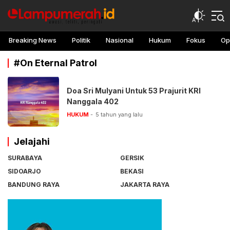
lampu merah
Awasi, teliti, peringati
Breaking News
Politik
Nasional
Hukum
Fokus
Op
#On Eternal Patrol
Doa Sri Mulyani Untuk 53 Prajurit KRI
Nanggala 402
HUKUM
5 tahun yang lalu
Jelajahi
SURABAYA
GERSIK
SIDOARJO
BEKASI
BANDUNG RAYA
JAKARTA RAYA