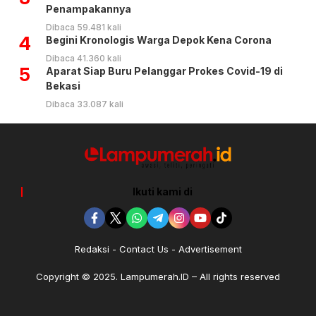
Penampakannya
Dibaca 59.481 kali
4
Begini Kronologis Warga Depok Kena Corona
Dibaca 41.360 kali
5
Aparat Siap Buru Pelanggar Prokes Covid-19 di
Bekasi
Dibaca 33.087 kali
Ikuti kami di
Redaksi
Contact Us
Advertisement
Copyright © 2025. Lampumerah.ID – All rights reserved