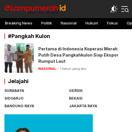
lampu merah
Awasi, teliti, peringati
Breaking News
Politik
Nasional
Hukum
Fokus
Op
#Pangkah Kulon
Pertama di Indonesia Koperasi Merah
Putih Desa Pangkahkulon Siap Ekspor
Rumput Laut
NASIONAL
1 tahun yang lalu
Jelajahi
SURABAYA
GERSIK
SIDOARJO
BEKASI
BANDUNG RAYA
JAKARTA RAYA