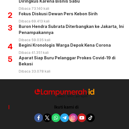
Diringkus Karena Bisnis Sabu
Dibaca 73.140 kali
2
Fokus Diskusi Dewan Pers Kebon Sirih
Dibaca 69.413 kali
3
Buron Hendra Subrata Diterbangkan ke Jakarta, Ini
Penampakannya
Dibaca 59.035 kali
4
Begini Kronologis Warga Depok Kena Corona
Dibaca 41.351 kali
5
Aparat Siap Buru Pelanggar Prokes Covid-19 di
Bekasi
Dibaca 33.078 kali
Ikuti kami di