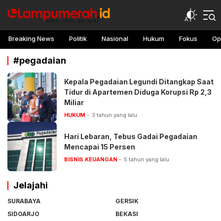
lampu merah
Awasi, teliti, peringati
Breaking News
Politik
Nasional
Hukum
Fokus
Op
#pegadaian
Kepala Pegadaian Legundi Ditangkap Saat
Tidur di Apartemen Diduga Korupsi Rp 2,3
Miliar
HUKUM
3 tahun yang lalu
Hari Lebaran, Tebus Gadai Pegadaian
Mencapai 15 Persen
BISNIS KEUANGAN
5 tahun yang lalu
Jelajahi
SURABAYA
GERSIK
SIDOARJO
BEKASI