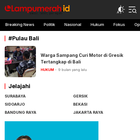
lampu merah
Awasi, teliti, peringati
Breaking News
Politik
Nasional
Hukum
Fokus
Op
#Pulau Bali
Warga Sampang Curi Motor di Gresik
Tertangkap di Bali
HUKUM
9 bulan yang lalu
Jelajahi
SURABAYA
GERSIK
SIDOARJO
BEKASI
BANDUNG RAYA
JAKARTA RAYA