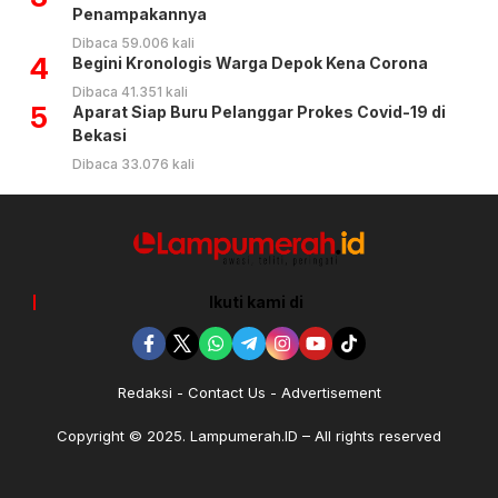
Penampakannya
Dibaca 59.006 kali
4
Begini Kronologis Warga Depok Kena Corona
Dibaca 41.351 kali
5
Aparat Siap Buru Pelanggar Prokes Covid-19 di
Bekasi
Dibaca 33.076 kali
Ikuti kami di
Redaksi
Contact Us
Advertisement
Copyright © 2025. Lampumerah.ID – All rights reserved