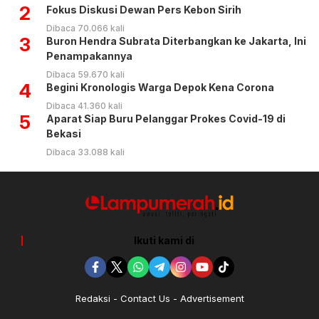
2
Fokus Diskusi Dewan Pers Kebon Sirih
Dibaca 70.066 kali
3
Buron Hendra Subrata Diterbangkan ke Jakarta, Ini
Penampakannya
Dibaca 59.670 kali
4
Begini Kronologis Warga Depok Kena Corona
Dibaca 41.360 kali
5
Aparat Siap Buru Pelanggar Prokes Covid-19 di
Bekasi
Dibaca 33.088 kali
Ikuti kami di
Redaksi
Contact Us
Advertisement