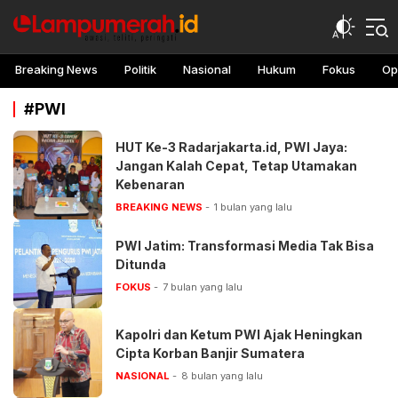
lampu merah
Awasi, teliti, peringati
Breaking News
Politik
Nasional
Hukum
Fokus
Op
#PWI
HUT Ke-3 Radarjakarta.id, PWI Jaya:
Jangan Kalah Cepat, Tetap Utamakan
Kebenaran
BREAKING NEWS
1 bulan yang lalu
PWI Jatim: Transformasi Media Tak Bisa
Ditunda
FOKUS
7 bulan yang lalu
Kapolri dan Ketum PWI Ajak Heningkan
Cipta Korban Banjir Sumatera
NASIONAL
8 bulan yang lalu