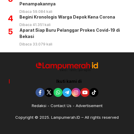
Penampakannya
Dibaca 59.084 kali
4
Begini Kronologis Warga Depok Kena Corona
Dibaca 41.351 kali
5
Aparat Siap Buru Pelanggar Prokes Covid-19 di
Bekasi
Dibaca 33.079 kali
Ikuti kami di
Redaksi
Contact Us
Advertisement
Copyright © 2025. Lampumerah.ID – All rights reserved