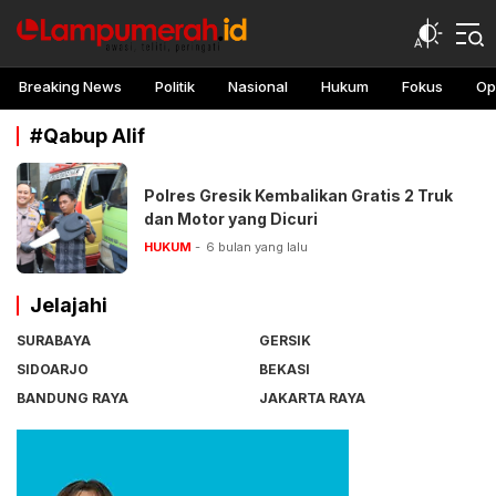
lampu merah
Awasi, teliti, peringati
Breaking News
Politik
Nasional
Hukum
Fokus
Op
#Qabup Alif
Polres Gresik Kembalikan Gratis 2 Truk
dan Motor yang Dicuri
HUKUM
6 bulan yang lalu
Jelajahi
SURABAYA
GERSIK
SIDOARJO
BEKASI
BANDUNG RAYA
JAKARTA RAYA