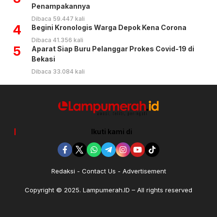
Penampakannya
Dibaca 59.447 kali
4
Begini Kronologis Warga Depok Kena Corona
Dibaca 41.356 kali
5
Aparat Siap Buru Pelanggar Prokes Covid-19 di
Bekasi
Dibaca 33.084 kali
Ikuti kami di
Redaksi
Contact Us
Advertisement
Copyright © 2025. Lampumerah.ID – All rights reserved