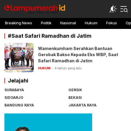
lampu merah
Awasi, teliti, peringati
Breaking News
Politik
Nasional
Hukum
Fokus
Op
#Saat Safari Ramadhan di Jatim
Wamenkumham Serahkan Bantuan
Gerobak Bakso Kepada Eks WBP, Saat
Safari Ramadhan di Jatim
HUKUM
4 tahun yang lalu
Jelajahi
SURABAYA
GERSIK
SIDOARJO
BEKASI
BANDUNG RAYA
JAKARTA RAYA