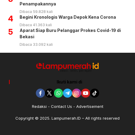
Penampakannya
Dibaca 59.828 kali
4
Begini Kronologis Warga Depok Kena Corona
Dibaca 41.363 kali
5
Aparat Siap Buru Pelanggar Prokes Covid-19 di
Bekasi
Dibaca 33.092 kali
Ikuti kami di
Redaksi
Contact Us
Advertisement
Copyright © 2025. Lampumerah.ID – All rights reserved