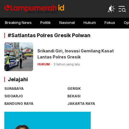
lampu merah
Awasi, teliti, peringati
Breaking News
Politik
Nasional
Hukum
Fokus
Op
#Satlantas Polres Gresik Polwan
Srikandi Giri, Inovasi Gemilang Kasat
Lantas Polres Gresik
HUKUM
3 tahun yang lalu
Jelajahi
SURABAYA
GERSIK
SIDOARJO
BEKASI
BANDUNG RAYA
JAKARTA RAYA