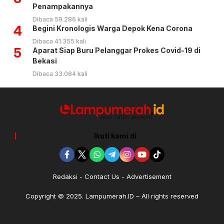
Penampakannya
Dibaca 59.286 kali
4
Begini Kronologis Warga Depok Kena Corona
Dibaca 41.355 kali
5
Aparat Siap Buru Pelanggar Prokes Covid-19 di
Bekasi
Dibaca 33.084 kali
Ikuti kami di
Redaksi
Contact Us
Advertisement
Copyright © 2025. Lampumerah.ID – All rights reserved