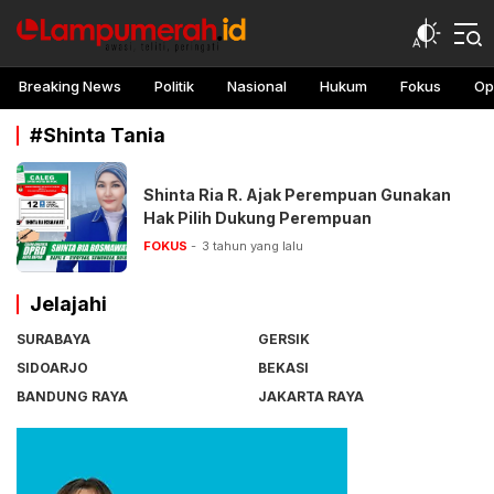
lampu merah
Awasi, teliti, peringati
Breaking News
Politik
Nasional
Hukum
Fokus
Op
#Shinta Tania
Shinta Ria R. Ajak Perempuan Gunakan
Hak Pilih Dukung Perempuan
FOKUS
3 tahun yang lalu
Jelajahi
SURABAYA
GERSIK
SIDOARJO
BEKASI
BANDUNG RAYA
JAKARTA RAYA