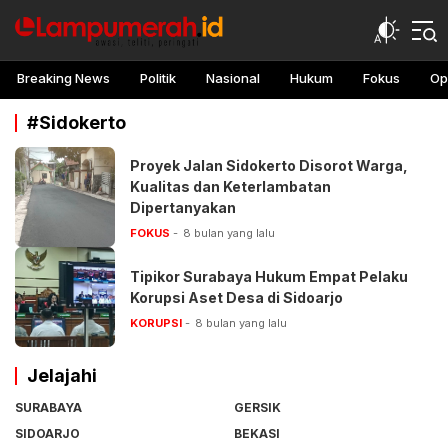
lampu merah
Awasi, teliti, peringati
Breaking News
Politik
Nasional
Hukum
Fokus
Op
#Sidokerto
Proyek Jalan Sidokerto Disorot Warga,
Kualitas dan Keterlambatan
Dipertanyakan
FOKUS
8 bulan yang lalu
Tipikor Surabaya Hukum Empat Pelaku
Korupsi Aset Desa di Sidoarjo
KORUPSI
8 bulan yang lalu
Jelajahi
SURABAYA
GERSIK
SIDOARJO
BEKASI