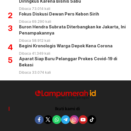
Diringkus Karena Bisnis Sabu
Dibaca 73.014 kali
2
Fokus Diskusi Dewan Pers Kebon Sirih
Dibaca 69.290 kali
3
Buron Hendra Subrata Diterbangkan ke Jakarta, Ini
Penampakannya
Dibaca 58.912 kali
4
Begini Kronologis Warga Depok Kena Corona
Dibaca 41.349 kali
5
Aparat Siap Buru Pelanggar Prokes Covid-19 di
Bekasi
Dibaca 33.074 kali
Ikuti kami di