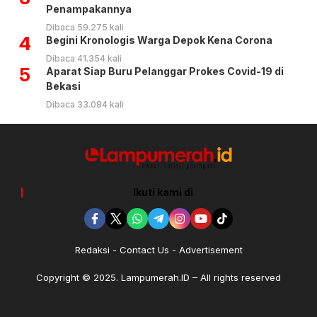
Penampakannya
Dibaca 59.275 kali
4
Begini Kronologis Warga Depok Kena Corona
Dibaca 41.354 kali
5
Aparat Siap Buru Pelanggar Prokes Covid-19 di
Bekasi
Dibaca 33.084 kali
Ikuti kami di
Redaksi
Contact Us
Advertisement
Copyright © 2025. Lampumerah.ID – All rights reserved