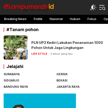
lampu merah
Awasi, teliti, peringati
Breaking News
Politik
Nasional
Hukum
Fokus
Op
#Tanam pohon
PLN UP3 Kediri Lakukan Penanaman 1000
Pohon Untuk Jaga Lingkungan
LIFE STYLE
2 tahun yang lalu
Jelajahi
SURABAYA
GERSIK
SIDOARJO
BEKASI
BANDUNG RAYA
JAKARTA RAYA