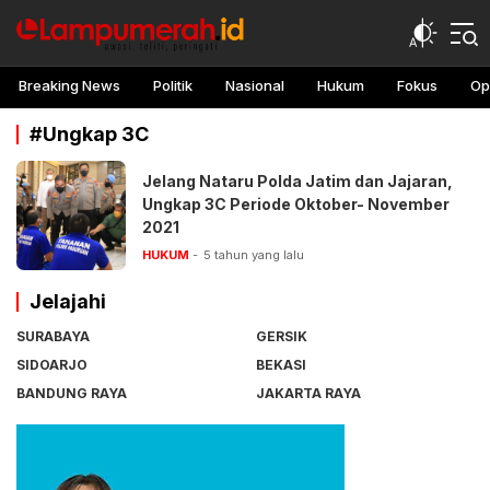
lampu merah
Awasi, teliti, peringati
Breaking News
Politik
Nasional
Hukum
Fokus
Op
#Ungkap 3C
Jelang Nataru Polda Jatim dan Jajaran,
Ungkap 3C Periode Oktober- November
2021
HUKUM
5 tahun yang lalu
Jelajahi
SURABAYA
GERSIK
SIDOARJO
BEKASI
BANDUNG RAYA
JAKARTA RAYA