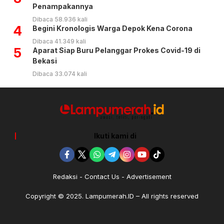
Penampakannya
Dibaca 58.936 kali
4
Begini Kronologis Warga Depok Kena Corona
Dibaca 41.349 kali
5
Aparat Siap Buru Pelanggar Prokes Covid-19 di
Bekasi
Dibaca 33.074 kali
Ikuti kami di
Redaksi
Contact Us
Advertisement
Copyright © 2025. Lampumerah.ID – All rights reserved