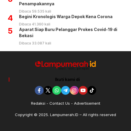
Penampakannya
Dibaca 59.535 kali
4
Begini Kronologis Warga Depok Kena Corona
Dibaca 41.360 kali
5
Aparat Siap Buru Pelanggar Prokes Covid-19 di
Bekasi
Dibaca 33.087 kali
Ikuti kami di
Redaksi
Contact Us
Advertisement
Copyright © 2025. Lampumerah.ID – All rights reserved