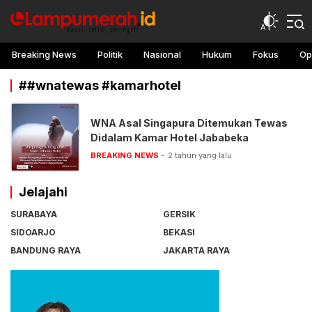
lampu merah
Awasi, teliti, peringati
Breaking News
Politik
Nasional
Hukum
Fokus
Op
##wnatewas #kamarhotel
WNA Asal Singapura Ditemukan Tewas
Didalam Kamar Hotel Jababeka
BREAKING NEWS
2 tahun yang lalu
Jelajahi
SURABAYA
GERSIK
SIDOARJO
BEKASI
BANDUNG RAYA
JAKARTA RAYA