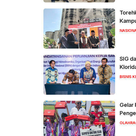
Torehk
Kampus
NASION
SIG da
Klorid
BISNIS 
Gelar 
Penge
OLAHRA