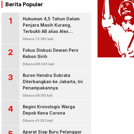
Berita Populer
1
Hukuman 4,5 Tahun Dalam
Penjara Masih Kurang,
Terbukti AB alias Alex
Residivis Narkoba Kembali
Dibaca 73.282 kali
Diringkus Karena Bisnis Sabu
2
Fokus Diskusi Dewan Pers
Kebon Sirih
Dibaca 69.543 kali
3
Buron Hendra Subrata
Diterbangkan ke Jakarta, Ini
Penampakannya
Dibaca 59.155 kali
4
Begini Kronologis Warga
Depok Kena Corona
Dibaca 41.352 kali
5
Aparat Siap Buru Pelanggar