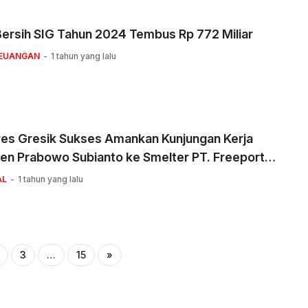
ersih SIG Tahun 2024 Tembus Rp 772 Miliar
KEUANGAN
1 tahun yang lalu
res Gresik Sukses Amankan Kunjungan Kerja
en Prabowo Subianto ke Smelter PT. Freeport
esia
AL
1 tahun yang lalu
3
…
15
»