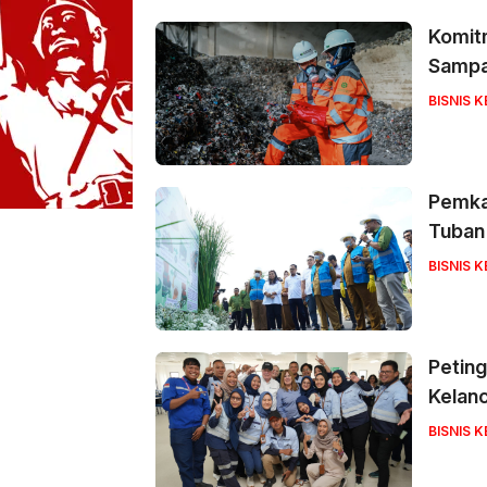
Komit
Sampah
BISNIS 
Pemka
Tuban
BISNIS 
Peting
Kelan
BISNIS 