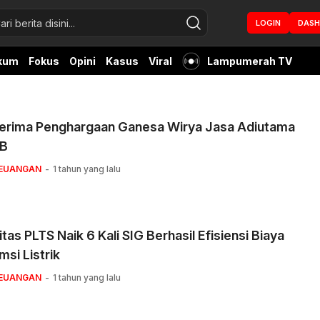
LOGIN
DAS
kum
Fokus
Opini
Kasus
Viral
Lampumerah TV
Terima Penghargaan Ganesa Wirya Jasa Adiutama
TB
KEUANGAN
1 tahun yang lalu
tas PLTS Naik 6 Kali SIG Berhasil Efisiensi Biaya
si Listrik
KEUANGAN
1 tahun yang lalu