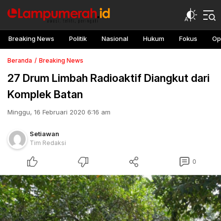
Breaking News
Politik
Nasional
Hukum
Fokus
Op
Beranda
Breaking News
27 Drum Limbah Radioaktif Diangkut dari
Komplek Batan
Minggu, 16 Februari 2020 6:16 am
Setiawan
Tim Redaksi
0