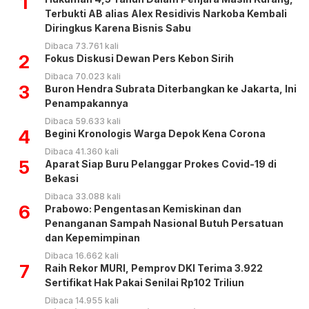
1
Terbukti AB alias Alex Residivis Narkoba Kembali
Diringkus Karena Bisnis Sabu
Dibaca 73.761 kali
2
Fokus Diskusi Dewan Pers Kebon Sirih
Dibaca 70.023 kali
3
Buron Hendra Subrata Diterbangkan ke Jakarta, Ini
Penampakannya
Dibaca 59.633 kali
4
Begini Kronologis Warga Depok Kena Corona
Dibaca 41.360 kali
5
Aparat Siap Buru Pelanggar Prokes Covid-19 di
Bekasi
Dibaca 33.088 kali
6
Prabowo: Pengentasan Kemiskinan dan
Penanganan Sampah Nasional Butuh Persatuan
dan Kepemimpinan
Dibaca 16.662 kali
7
Raih Rekor MURI, Pemprov DKI Terima 3.922
Sertifikat Hak Pakai Senilai Rp102 Triliun
Dibaca 14.955 kali