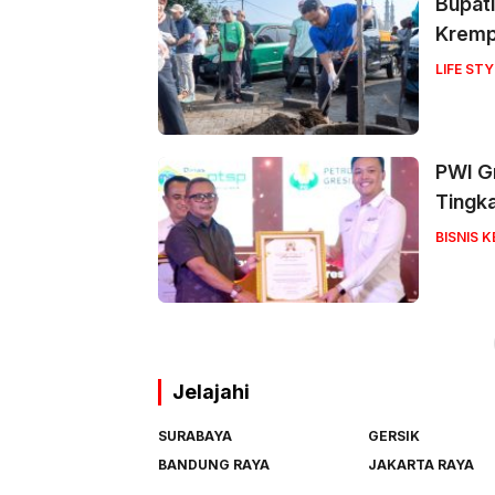
Bupati
Krem
LIFE STY
PWI Gr
Tingk
BISNIS 
Jelajahi
SURABAYA
GERSIK
BANDUNG RAYA
JAKARTA RAYA