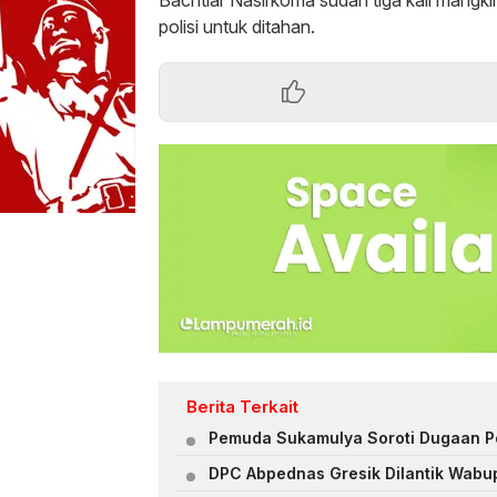
Bachtiar Nasirkoma sudah tiga kali mangkir 
polisi untuk ditahan.
Berita Terkait
Pemuda Sukamulya Soroti Dugaan Pol
DPC Abpednas Gresik Dilantik Wabup