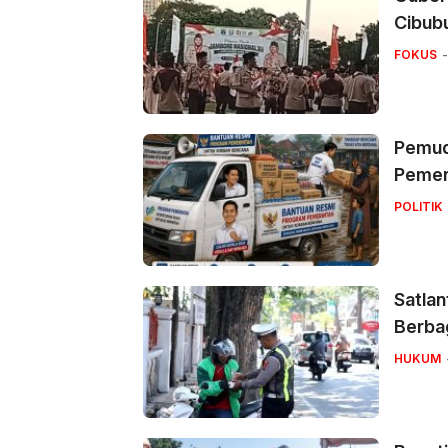
Cibub
FOKUS
Pemuda
Pemer
POLITIK
Satlan
Berbag
HUKUM