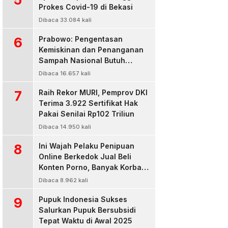
Prokes Covid-19 di Bekasi
Dibaca 33.084 kali
6
Prabowo: Pengentasan
Kemiskinan dan Penanganan
Sampah Nasional Butuh
Persatuan dan Kepemimpinan
Dibaca 16.657 kali
7
Raih Rekor MURI, Pemprov DKI
Terima 3.922 Sertifikat Hak
Pakai Senilai Rp102 Triliun
Dibaca 14.950 kali
8
Ini Wajah Pelaku Penipuan
Online Berkedok Jual Beli
Konten Porno, Banyak Korban
Rugi Jutaan Rupiah
Dibaca 8.962 kali
9
Pupuk Indonesia Sukses
Salurkan Pupuk Bersubsidi
Tepat Waktu di Awal 2025