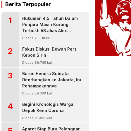
Berita Terpopuler
1
Hukuman 4,5 Tahun Dalam
Penjara Masih Kurang,
Terbukti AB alias Alex
Residivis Narkoba Kembali
Dibaca 73.518 kali
Diringkus Karena Bisnis Sabu
2
Fokus Diskusi Dewan Pers
Kebon Sirih
Dibaca 69.785 kali
3
Buron Hendra Subrata
Diterbangkan ke Jakarta, Ini
Penampakannya
Dibaca 59.389 kali
4
Begini Kronologis Warga
Depok Kena Corona
Dibaca 41.356 kali
5
Aparat Siap Buru Pelanggar