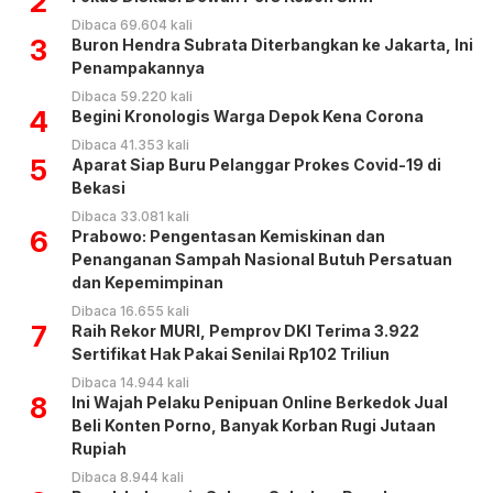
2
Dibaca 69.604 kali
3
Buron Hendra Subrata Diterbangkan ke Jakarta, Ini
Penampakannya
Dibaca 59.220 kali
4
Begini Kronologis Warga Depok Kena Corona
Dibaca 41.353 kali
5
Aparat Siap Buru Pelanggar Prokes Covid-19 di
Bekasi
Dibaca 33.081 kali
6
Prabowo: Pengentasan Kemiskinan dan
Penanganan Sampah Nasional Butuh Persatuan
dan Kepemimpinan
Dibaca 16.655 kali
7
Raih Rekor MURI, Pemprov DKI Terima 3.922
Sertifikat Hak Pakai Senilai Rp102 Triliun
Dibaca 14.944 kali
8
Ini Wajah Pelaku Penipuan Online Berkedok Jual
Beli Konten Porno, Banyak Korban Rugi Jutaan
Rupiah
Dibaca 8.944 kali