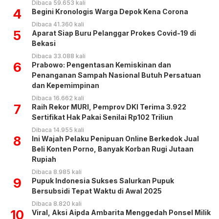
Dibaca 59.653 kali
4
Begini Kronologis Warga Depok Kena Corona
Dibaca 41.360 kali
5
Aparat Siap Buru Pelanggar Prokes Covid-19 di
Bekasi
Dibaca 33.088 kali
6
Prabowo: Pengentasan Kemiskinan dan
Penanganan Sampah Nasional Butuh Persatuan
dan Kepemimpinan
Dibaca 16.662 kali
7
Raih Rekor MURI, Pemprov DKI Terima 3.922
Sertifikat Hak Pakai Senilai Rp102 Triliun
Dibaca 14.955 kali
8
Ini Wajah Pelaku Penipuan Online Berkedok Jual
Beli Konten Porno, Banyak Korban Rugi Jutaan
Rupiah
Dibaca 8.985 kali
9
Pupuk Indonesia Sukses Salurkan Pupuk
Bersubsidi Tepat Waktu di Awal 2025
Dibaca 8.820 kali
10
Viral, Aksi Aipda Ambarita Menggedah Ponsel Milik