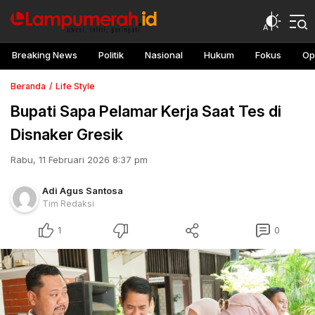
Breaking News
Politik
Nasional
Hukum
Fokus
Op
Beranda
Life Style
Bupati Sapa Pelamar Kerja Saat Tes di
Disnaker Gresik
Rabu, 11 Februari 2026 8:37 pm
Adi Agus Santosa
Tim Redaksi
1
0