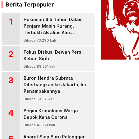
Berita Terpopuler
1
Hukuman 4,5 Tahun Dalam
Penjara Masih Kurang,
Terbukti AB alias Alex
Residivis Narkoba Kembali
Dibaca 73.290 kali
Diringkus Karena Bisnis Sabu
2
Fokus Diskusi Dewan Pers
Kebon Sirih
Dibaca 69.551 kali
3
Buron Hendra Subrata
Diterbangkan ke Jakarta, Ini
Penampakannya
Dibaca 59.161 kali
4
Begini Kronologis Warga
Depok Kena Corona
Dibaca 41.353 kali
5
Aparat Siap Buru Pelanggar