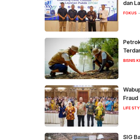
dan La
FOKUS
Petrok
Terda
BISNIS 
Wabup
Fraud
LIFE STY
SIG Ba