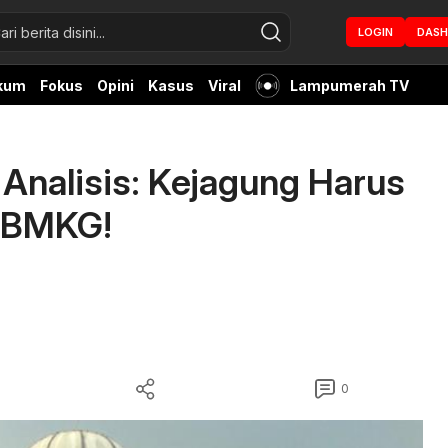
LOGIN
DAS
kum
Fokus
Opini
Kasus
Viral
Lampumerah TV
Analisis: Kejagung Harus
r BMKG!
0