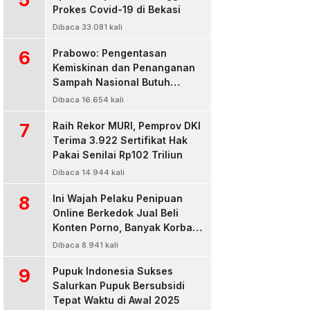
Prokes Covid-19 di Bekasi
Dibaca 33.081 kali
6
Prabowo: Pengentasan
Kemiskinan dan Penanganan
Sampah Nasional Butuh
Persatuan dan Kepemimpinan
Dibaca 16.654 kali
7
Raih Rekor MURI, Pemprov DKI
Terima 3.922 Sertifikat Hak
Pakai Senilai Rp102 Triliun
Dibaca 14.944 kali
8
Ini Wajah Pelaku Penipuan
Online Berkedok Jual Beli
Konten Porno, Banyak Korban
Rugi Jutaan Rupiah
Dibaca 8.941 kali
9
Pupuk Indonesia Sukses
Salurkan Pupuk Bersubsidi
Tepat Waktu di Awal 2025