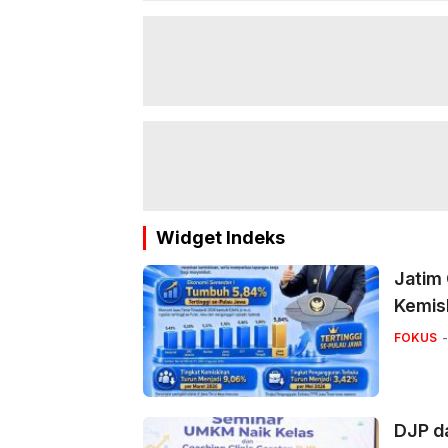
Widget Indeks
Jatim
Kemis
FOKUS
DJP d