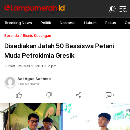
Breaking News
Politik
Nasional
Hukum
Fokus
Op
Beranda
Bisnis Keuangan
Disediakan Jatah 50 Beasiswa Petani
Muda Petrokimia Gresik
Jumat, 29 Mei 2026 11:02 pm
Adi Agus Santosa
Tim Redaksi
0