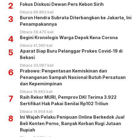
2
Fokus Diskusi Dewan Pers Kebon Sirih
Dibaca 69.863 kali
3
Buron Hendra Subrata Diterbangkan ke Jakarta, Ini
Penampakannya
Dibaca 59.470 kali
4
Begini Kronologis Warga Depok Kena Corona
Dibaca 41.360 kali
5
Aparat Siap Buru Pelanggar Prokes Covid-19 di
Bekasi
Dibaca 33.087 kali
6
Prabowo: Pengentasan Kemiskinan dan
Penanganan Sampah Nasional Butuh Persatuan
dan Kepemimpinan
Dibaca 16.662 kali
7
Raih Rekor MURI, Pemprov DKI Terima 3.922
Sertifikat Hak Pakai Senilai Rp102 Triliun
Dibaca 14.954 kali
8
Ini Wajah Pelaku Penipuan Online Berkedok Jual
Beli Konten Porno, Banyak Korban Rugi Jutaan
Rupiah