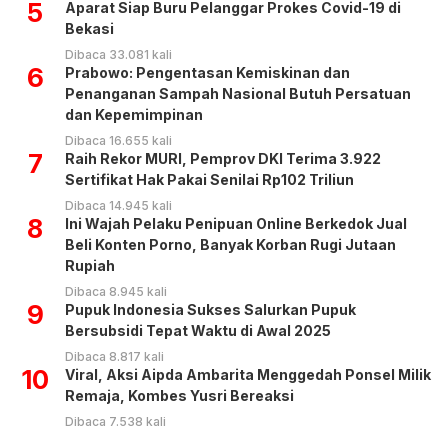
5
Aparat Siap Buru Pelanggar Prokes Covid-19 di
Bekasi
Dibaca 33.081 kali
6
Prabowo: Pengentasan Kemiskinan dan
Penanganan Sampah Nasional Butuh Persatuan
dan Kepemimpinan
Dibaca 16.655 kali
7
Raih Rekor MURI, Pemprov DKI Terima 3.922
Sertifikat Hak Pakai Senilai Rp102 Triliun
Dibaca 14.945 kali
8
Ini Wajah Pelaku Penipuan Online Berkedok Jual
Beli Konten Porno, Banyak Korban Rugi Jutaan
Rupiah
Dibaca 8.945 kali
9
Pupuk Indonesia Sukses Salurkan Pupuk
Bersubsidi Tepat Waktu di Awal 2025
Dibaca 8.817 kali
10
Viral, Aksi Aipda Ambarita Menggedah Ponsel Milik
Remaja, Kombes Yusri Bereaksi
Dibaca 7.538 kali