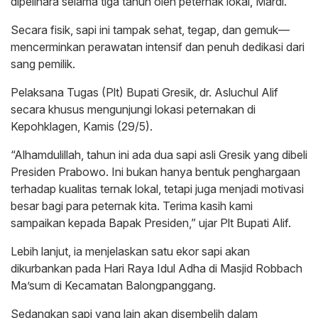
dipelihara selama tiga tahun oleh peternak lokal, Mardi.
Secara fisik, sapi ini tampak sehat, tegap, dan gemuk—
mencerminkan perawatan intensif dan penuh dedikasi dari
sang pemilik.
Pelaksana Tugas (Plt) Bupati Gresik, dr. Asluchul Alif
secara khusus mengunjungi lokasi peternakan di
Kepohklagen, Kamis (29/5).
“Alhamdulillah, tahun ini ada dua sapi asli Gresik yang dibeli
Presiden Prabowo. Ini bukan hanya bentuk penghargaan
terhadap kualitas ternak lokal, tetapi juga menjadi motivasi
besar bagi para peternak kita. Terima kasih kami
sampaikan kepada Bapak Presiden,” ujar Plt Bupati Alif.
Lebih lanjut, ia menjelaskan satu ekor sapi akan
dikurbankan pada Hari Raya Idul Adha di Masjid Robbach
Ma’sum di Kecamatan Balongpanggang.
Sedangkan sapi yang lain akan disembelih dalam