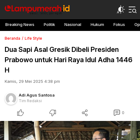
Breaking News
Politik
Nasional
Hukum
Fokus
Op
Beranda
Life Style
Dua Sapi Asal Gresik Dibeli Presiden
Prabowo untuk Hari Raya Idul Adha 1446
H
Kamis, 29 Mei 2025 4:38 pm
Adi Agus Santosa
Tim Redaksi
0