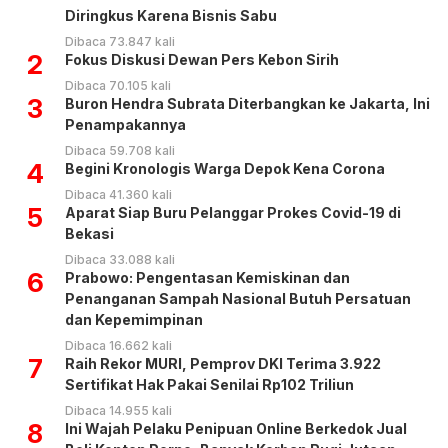
Diringkus Karena Bisnis Sabu
Dibaca 73.847 kali
2
Fokus Diskusi Dewan Pers Kebon Sirih
Dibaca 70.105 kali
3
Buron Hendra Subrata Diterbangkan ke Jakarta, Ini
Penampakannya
Dibaca 59.708 kali
4
Begini Kronologis Warga Depok Kena Corona
Dibaca 41.360 kali
5
Aparat Siap Buru Pelanggar Prokes Covid-19 di
Bekasi
Dibaca 33.088 kali
6
Prabowo: Pengentasan Kemiskinan dan
Penanganan Sampah Nasional Butuh Persatuan
dan Kepemimpinan
Dibaca 16.662 kali
7
Raih Rekor MURI, Pemprov DKI Terima 3.922
Sertifikat Hak Pakai Senilai Rp102 Triliun
Dibaca 14.955 kali
8
Ini Wajah Pelaku Penipuan Online Berkedok Jual