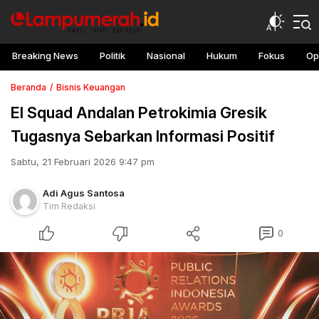
Breaking News
Politik
Nasional
Hukum
Fokus
Op
Beranda
Bisnis Keuangan
El Squad Andalan Petrokimia Gresik
Tugasnya Sebarkan Informasi Positif
Sabtu, 21 Februari 2026 9:47 pm
Adi Agus Santosa
Tim Redaksi
0