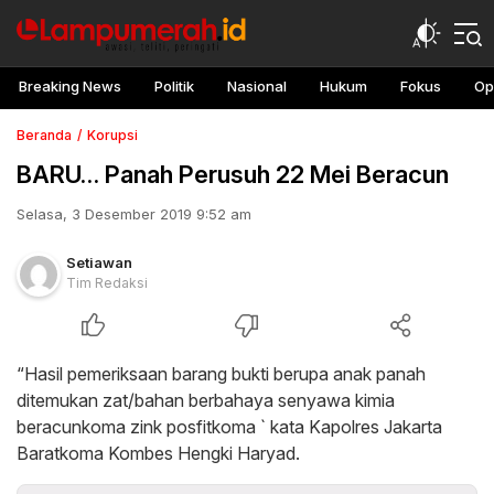
Breaking News
Politik
Nasional
Hukum
Fokus
Op
Beranda
Korupsi
BARU… Panah Perusuh 22 Mei Beracun
Selasa, 3 Desember 2019 9:52 am
Setiawan
Tim Redaksi
“Hasil pemeriksaan barang bukti berupa anak panah
ditemukan zat/bahan berbahaya senyawa kimia
beracunkoma zink posfitkoma ` kata Kapolres Jakarta
Baratkoma Kombes Hengki Haryad.