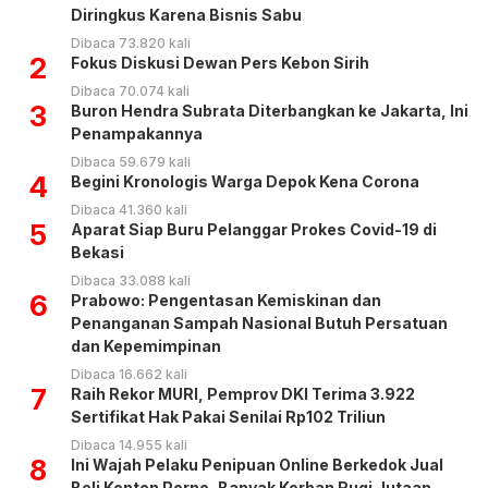
Diringkus Karena Bisnis Sabu
Dibaca 73.820 kali
2
Fokus Diskusi Dewan Pers Kebon Sirih
Dibaca 70.074 kali
3
Buron Hendra Subrata Diterbangkan ke Jakarta, Ini
Penampakannya
Dibaca 59.679 kali
4
Begini Kronologis Warga Depok Kena Corona
Dibaca 41.360 kali
5
Aparat Siap Buru Pelanggar Prokes Covid-19 di
Bekasi
Dibaca 33.088 kali
6
Prabowo: Pengentasan Kemiskinan dan
Penanganan Sampah Nasional Butuh Persatuan
dan Kepemimpinan
Dibaca 16.662 kali
7
Raih Rekor MURI, Pemprov DKI Terima 3.922
Sertifikat Hak Pakai Senilai Rp102 Triliun
Dibaca 14.955 kali
8
Ini Wajah Pelaku Penipuan Online Berkedok Jual
Beli Konten Porno, Banyak Korban Rugi Jutaan