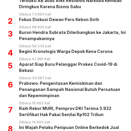
Terbukti AB alias Alex Residivis Narkoba Kembali
Diringkus Karena Bisnis Sabu
Dibaca 73.665 kali
2
Fokus Diskusi Dewan Pers Kebon Sirih
Dibaca 69.930 kali
3
Buron Hendra Subrata Diterbangkan ke Jakarta, Ini
Penampakannya
Dibaca 59.535 kali
4
Begini Kronologis Warga Depok Kena Corona
Dibaca 41.360 kali
5
Aparat Siap Buru Pelanggar Prokes Covid-19 di
Bekasi
Dibaca 33.087 kali
6
Prabowo: Pengentasan Kemiskinan dan
Penanganan Sampah Nasional Butuh Persatuan
dan Kepemimpinan
Dibaca 16.662 kali
7
Raih Rekor MURI, Pemprov DKI Terima 3.922
Sertifikat Hak Pakai Senilai Rp102 Triliun
Dibaca 14.955 kali
8
Ini Wajah Pelaku Penipuan Online Berkedok Jual