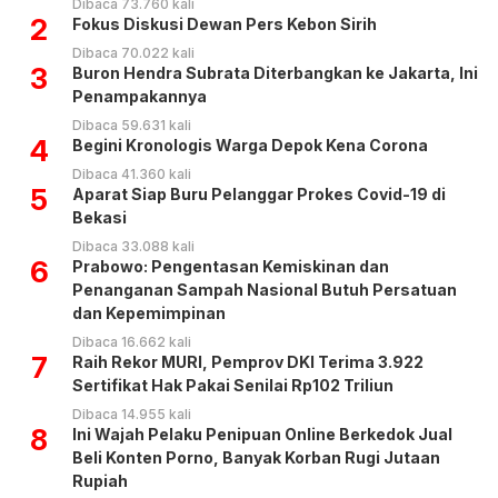
Dibaca 73.760 kali
2
Fokus Diskusi Dewan Pers Kebon Sirih
Dibaca 70.022 kali
3
Buron Hendra Subrata Diterbangkan ke Jakarta, Ini
Penampakannya
Dibaca 59.631 kali
4
Begini Kronologis Warga Depok Kena Corona
Dibaca 41.360 kali
5
Aparat Siap Buru Pelanggar Prokes Covid-19 di
Bekasi
Dibaca 33.088 kali
6
Prabowo: Pengentasan Kemiskinan dan
Penanganan Sampah Nasional Butuh Persatuan
dan Kepemimpinan
Dibaca 16.662 kali
7
Raih Rekor MURI, Pemprov DKI Terima 3.922
Sertifikat Hak Pakai Senilai Rp102 Triliun
Dibaca 14.955 kali
8
Ini Wajah Pelaku Penipuan Online Berkedok Jual
Beli Konten Porno, Banyak Korban Rugi Jutaan
Rupiah