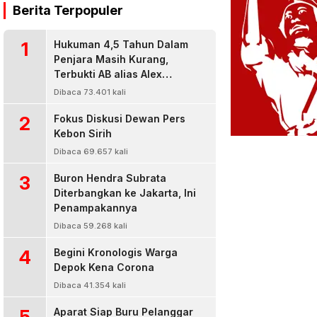
Berita Terpopuler
1
Hukuman 4,5 Tahun Dalam
Penjara Masih Kurang,
Terbukti AB alias Alex
Residivis Narkoba Kembali
Dibaca 73.401 kali
Diringkus Karena Bisnis Sabu
2
Fokus Diskusi Dewan Pers
Kebon Sirih
Dibaca 69.657 kali
3
Buron Hendra Subrata
Diterbangkan ke Jakarta, Ini
Penampakannya
Dibaca 59.268 kali
4
Begini Kronologis Warga
Depok Kena Corona
Dibaca 41.354 kali
5
Aparat Siap Buru Pelanggar