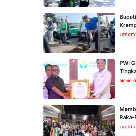
Bupati
Krem
LIFE STY
PWI Gr
Tingk
BISNIS 
Memba
Raka-
LIFE STY