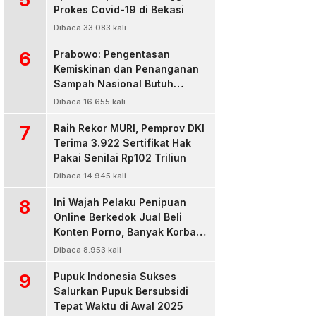
Prokes Covid-19 di Bekasi
Dibaca 33.083 kali
6
Prabowo: Pengentasan
Kemiskinan dan Penanganan
Sampah Nasional Butuh
Persatuan dan Kepemimpinan
Dibaca 16.655 kali
7
Raih Rekor MURI, Pemprov DKI
Terima 3.922 Sertifikat Hak
Pakai Senilai Rp102 Triliun
Dibaca 14.945 kali
8
Ini Wajah Pelaku Penipuan
Online Berkedok Jual Beli
Konten Porno, Banyak Korban
Rugi Jutaan Rupiah
Dibaca 8.953 kali
9
Pupuk Indonesia Sukses
Salurkan Pupuk Bersubsidi
Tepat Waktu di Awal 2025