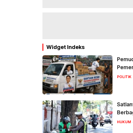
Widget Indeks
Pemuda
Pemer
POLITIK
Satlan
Berbag
HUKUM