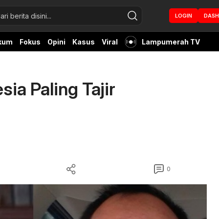
LOGIN
DAS
kum
Fokus
Opini
Kasus
Viral
Lampumerah TV
sia Paling Tajir
0