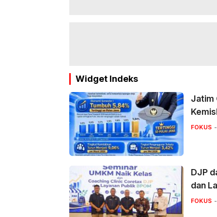
Widget Indeks
Jatim
Kemis
FOKUS
DJP d
dan La
FOKUS