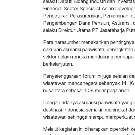
selaku Deputi Bidang Industri dan Investas
Financial Sector Specialist Asian Develo
Pengaturan Perasuransian, Penjaminan, da
Pengembangan Dana Pensiun, Asuransi, da
selaku Direktur Utama PT Jasaraharja Pute
Para narasumber menekankan pentingnya
cakupan asuransi pariwisata, peningkatan
sektor dalam rangka mendukung pencapaia
berkelanjutan.
Penyelenggaraan forum ini juga sejalan d
wisatawan mancanegara sebanyak 14–16 j
nusantara sebesar 1,08 miliar perjalanan.
Dengan adanya asuransi pariwisata yang i
destinasi Indonesia semakin meningkat 
wisatawan sehingga mampu memperkuat day
Melalui kegiatan ini diharapkan diperoleh