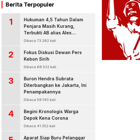
Berita Terpopuler
1
Hukuman 4,5 Tahun Dalam
Penjara Masih Kurang,
Terbukti AB alias Alex
Residivis Narkoba Kembali
Dibaca 73.262 kali
Diringkus Karena Bisnis Sabu
2
Fokus Diskusi Dewan Pers
Kebon Sirih
Dibaca 69.522 kali
3
Buron Hendra Subrata
Diterbangkan ke Jakarta, Ini
Penampakannya
Dibaca 59.140 kali
4
Begini Kronologis Warga
Depok Kena Corona
Dibaca 41.352 kali
5
Aparat Siap Buru Pelanggar