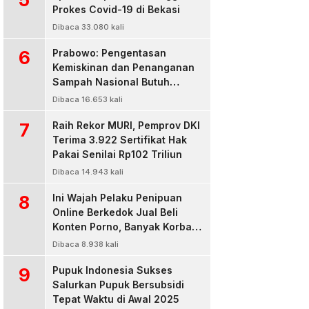
Prokes Covid-19 di Bekasi
Dibaca 33.080 kali
6
Prabowo: Pengentasan
Kemiskinan dan Penanganan
Sampah Nasional Butuh
Persatuan dan Kepemimpinan
Dibaca 16.653 kali
7
Raih Rekor MURI, Pemprov DKI
Terima 3.922 Sertifikat Hak
Pakai Senilai Rp102 Triliun
Dibaca 14.943 kali
8
Ini Wajah Pelaku Penipuan
Online Berkedok Jual Beli
Konten Porno, Banyak Korban
Rugi Jutaan Rupiah
Dibaca 8.938 kali
9
Pupuk Indonesia Sukses
Salurkan Pupuk Bersubsidi
Tepat Waktu di Awal 2025