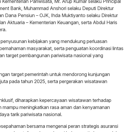
i Kementerian Pariwisata, Mr. Arup Kumar selaku Principal
pment Bank, Muhammad Anshori selaku Deputi Direktur
n Dana Pensiun – OJK, Ihda Muktiyanto selaku Direktur
n Aktuaria – Kementerian Keuangan, serta Abdul Haris
ra.
 penyusunan kebijakan yang mendukung perluasan
 pemahaman masyarakat, serta penguatan koordinasi lintas
n target pembangunan pariwisata nasional yang
engan target pemerintah untuk mendorong kunjungan
uta pada tahun 2025, serta pergerakan wisatawan
nklusif, diharapkan kepercayaan wisatawan terhadap
dan mampu meningkatkan rasa aman dan kenyamanan
a tarik pariwisata nasional.
 kesepahaman bersama mengenai peran strategis asuransi