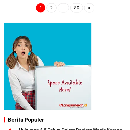
1
2
…
80
»
Berita Populer
Hukuman 4,5 Tahun Dalam Penjara Masih Kurang,