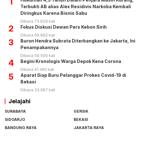
1
Terbukti AB alias Alex Residivis Narkoba Kembali
Diringkus Karena Bisnis Sabu
Dibaca 73.629 kali
2
Fokus Diskusi Dewan Pers Kebon Sirih
Dibaca 69.892 kali
3
Buron Hendra Subrata Diterbangkan ke Jakarta, Ini
Penampakannya
Dibaca 59.500 kali
4
Begini Kronologis Warga Depok Kena Corona
Dibaca 41.360 kali
5
Aparat Siap Buru Pelanggar Prokes Covid-19 di
Bekasi
Dibaca 33.087 kali
Jelajahi
SURABAYA
GERSIK
SIDOARJO
BEKASI
BANDUNG RAYA
JAKARTA RAYA